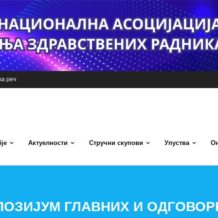
а реч
је
Актуелности
Стручни скупови
Упуства
Он
МПОЗИЈУМ ГЛАВНИХ И ОДГОВО