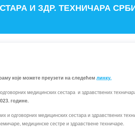
СТАРА И ЗДР. ТЕХНИЧАРА СРБ
раму које можете преузети на следећем
линку.
одговорних медицинских сестара и здравствених техничара 
202
3
. године.
их и одговорних медицинских сестара и здравствених техни
хемичаре, медицинске сестре и здравствене техничаре.