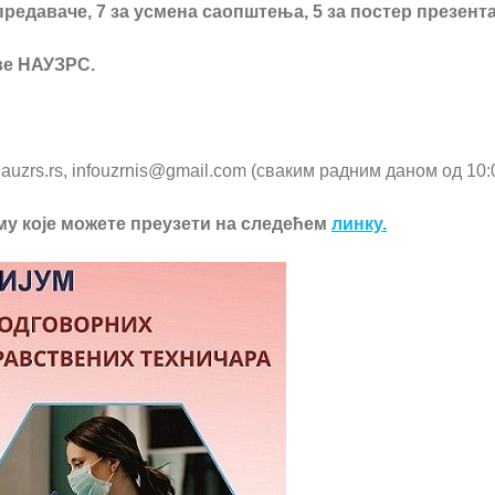
редаваче, 7 за усмена саопштења, 5 за постер презентац
ве НАУЗРС.
uzrs.rs, infouzrnis@gmail.com (сваким радним даном од 10:0
му које можете преузети на следећем
линку.