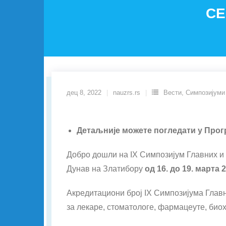
СЕ
дец 8, 2022
nauzrs.rs
Вести
,
Симпозијуми
Детаљније можете погледати у Прог
Добро дошли на IX Симпозијум Главних и 
Дунав на Златибору
од 16
.
до
19. марта 
Акредитациони број IX Симпозијума Главн
за лекаре, стоматологе, фармацеуте, био