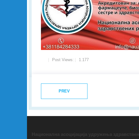
Post Views:
1.177
PREV
Национална асоцијација удружења здравствен