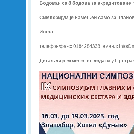
Бодован са 8 бодова за акредитоване п
Симпозијум је намењен само за члано
Инфо:
телефон/факс: 0184284333, емаил: info@na
Детаљније можете погледати у Програ