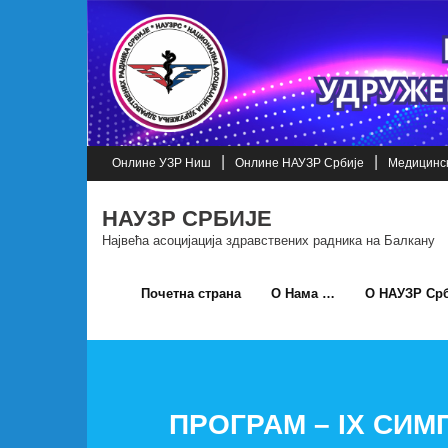
Skip
to
content
Онлине УЗР Ниш
Онлине НАУЗР Србије
Медицинск
НАУЗР СРБИЈЕ
Највећа асоцијација здравствених радника на Балкану
Почетна страна
О Нама …
О НАУЗР Срб
ПРОГРАМ – IX СИ