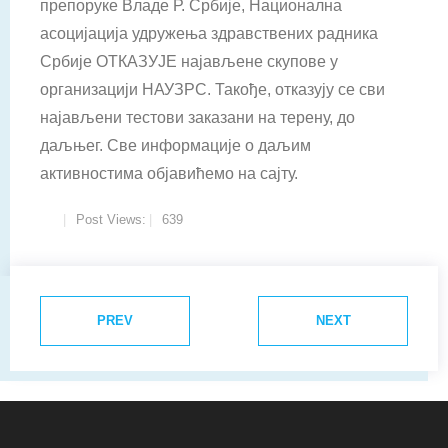
препоруке Владе Р. Србије, Национална
асоцијација удружења здравствених радника
Србије ОТКАЗУЈЕ најављене скупове у
организацији НАУЗРС. Такође, отказују се сви
најављени тестови заказани на терену, до
даљњег. Све информације о даљим
активностима објавићемо на сајту.
Post Views:
639
PREV
NEXT