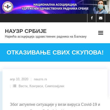
Skip
to
content
НАУЗР СРБИЈЕ
Највећа асоцијација здравствених радника на Балкану
ОТКАЗИВАЊЕ СВИХ СКУПОВА!
апр 10, 2020
nauzrs.rs
Вести
,
Конгреси
,
Симпозијуми
Због актуелне ситуације у вези вируса Covid-19 и