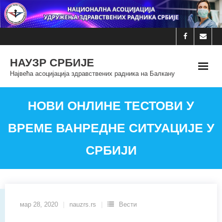
Skip
to
content
НАУЗР СРБИЈЕ
Највећа асоцијација здравствених радника на Балкану
НОВИ ОНЛИНЕ ТЕСТОВИ У
ВРЕМЕ ВАНРЕДНЕ СИТУАЦИЈЕ У
СРБИЈИ
мар 28, 2020
nauzrs.rs
Вести