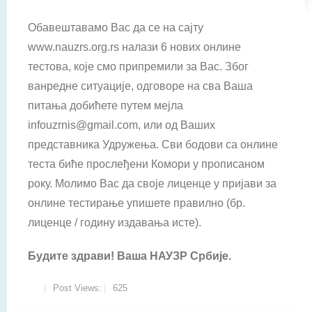
Обавештавамо Вас да се на сајту
www.nauzrs.org.rs налази 6 нових онлине
тестова, које смо припремили за Вас. Због
ванредне ситуације, одговоре на сва Ваша
питања добићете путем мејла
infouzrnis@gmail.com, или од Ваших
представника Удружења. Сви бодови са онлине
теста биће прослеђени Комори у прописаном
року. Молимо Вас да своје лиценце у пријави за
онлине тестирање упишете правилно (бр.
лиценце / годину издавања исте).
Будите здрави! Ваша НАУЗР Србије.
Post Views:
625