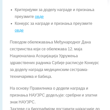
Критеријуми за доделу награде и признања
преузмите
овде
Конкурс за награде и признања преузмите
овде
Поводом обележавања Међународног Дана
сестринства који се обележава 12. маја
Националана Асоцијација Удружења
здравствених радника Србије расписује Конкурс
за доделу награда медицинским сестрама-
техничарима и бабица.
На основу Правилника о додели награда и
признања НАУЗРС додељује: сребрни и златни
знак НАУЗРС.
Захтеве са биографијом доставити најкасније до