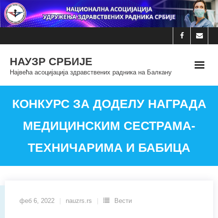
Skip
to
content
НАУЗР СРБИЈЕ
Највећа асоцијација здравствених радника на Балкану
КОНКУРС ЗА ДОДЕЛУ НАГРАДА
МЕДИЦИНСКИМ СЕСТРАМА-
ТЕХНИЧАРИМА И БАБИЦА
феб 6, 2022
nauzrs.rs
Вести