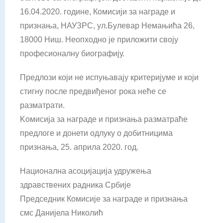
16.04.2020. године, Комисији за награде и
признања, НАУЗРС, ул.Булевар Немањића 26,
18000 Ниш. Неопходно је приложити своју
професионалну биографију.
Предлози који не испуњавају критеријуме и који
стигну после предвиђеног рока неће се
разматрати.
Kомисија за награде и признања разматраће
предлоге и донети одлуку о добитницима
признања, 25. априла 2020. год.
Национална асоцијација удружења
здравствених радника Србије
Председник Комисије за награде и признања
смс Данијела Николић