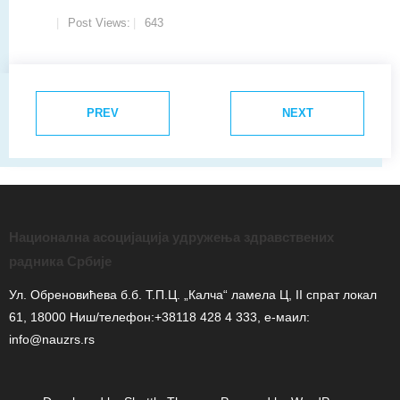
Post Views:
643
PREV
NEXT
Национална асоцијација удружења здравствених
радника Србије
Ул. Обреновићева б.б. Т.П.Ц. „Калча“ ламела Ц, II спрат локал
61, 18000 Ниш/телефон:+38118 428 4 333, е-маил:
info@nauzrs.rs