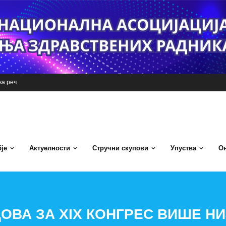
а реч
је
Актуелности
Стручни скупови
Упуства
Он
ОВА ЗА XIX КОНГРЕС ВИШЕ НИ