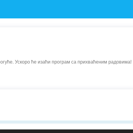
огуће. Ускоро ће изаћи програм са прихваћеним радовима!