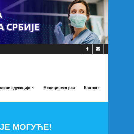
лине едукација
Медицинска реч
Контакт
ЈЕ МОГУЋЕ!