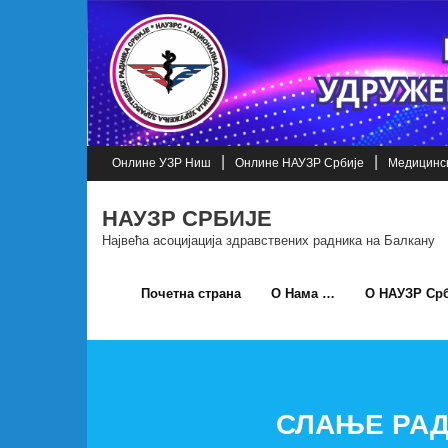
Skip
to
content
Онлине УЗР Ниш
Онлине НАУЗР Србије
Медицинск
НАУЗР СРБИЈЕ
Највећа асоцијација здравствених радника на Балкану
Почетна страна
О Нама …
О НАУЗР Срб
СЛАЊЕ РАД