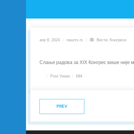
апр 8, 2024
nauzrs.rs
Вести
,
Конгреси
Слање радова за XIX Конгрес више није м
Post Views:
684
PREV