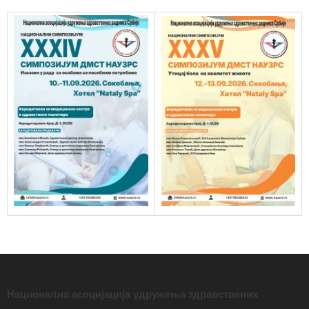
Национална асоцијација удружења здравствених