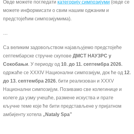
Овде можете погледати
категорију симпозијуми
(овде се
можете информисати о свим нашим оджаним и
предстојећим симпозијумима).
…
Са великим задовољством најављујемо предстојеће
септембарске стручне скупове
ДМСТ НАУЗРС у
Сокобањи
. У периоду од
10. до 11. септембра 2026.
одржаће се XXXIV Национални симпозијум, док ће од
12.
до 13. септембра 2026.
бити реализован и XXXV
Национални симпозијум. Позивамо све колегинице и
колеге да узму учешће, размене искуства и прате
кључне теме које ће бити представљене у пријатном
амбијенту хотела
„Nataly Spa”