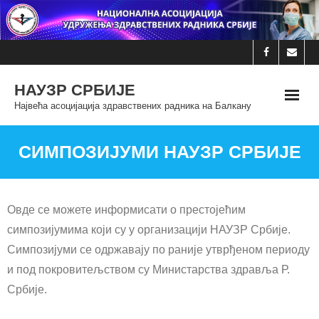
Skip
to
content
НАУЗР СРБИЈЕ
Највећа асоцијација здравствених радника на Балкану
СИМПОЗИЈУМИ НАУЗР СРБИЈЕ
Овде се можете информисати о престојећим
симпозијумима који су у организацији НАУЗР Србије.
Симпозијуми се одржавају по раније утврђеном периоду
и под покровитељством су Министарства здравља Р.
Србије.