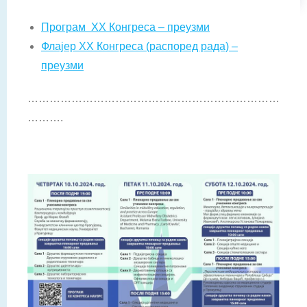
Програм XX Конгреса – преузми
Флајер XX Конгреса (распоред рада) –
преузми
……………………………………………………………
……….