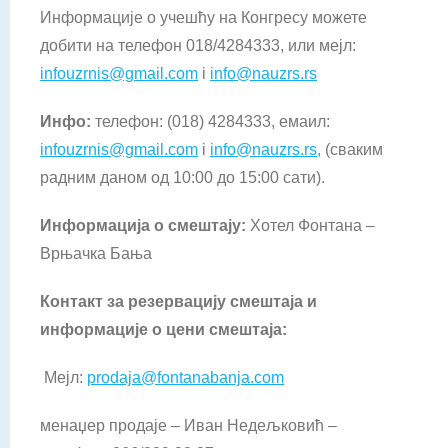
Информације о учешћу на Конгресу можете
добити на телефон 018/4284333, или мејл:
infouzrnis@gmail.com
i
info@nauzrs.rs
Инфо:
телефон: (018) 4284333, емаил:
infouzrnis@gmail.com
i
info@nauzrs.rs,
(сваким
радним даном од 10:00 до 15:00 сати).
Информација о смештају:
Хотел Фонтана –
Врњачка Бања
Контакт за резервацију смештаја и
информације о цени смештаја:
Мејл:
prodaja@fontanabanja.com
менаџер продаје – Иван Недељковић –