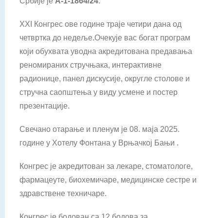
Србије је
А-1-1864/24
.
XXI Конгрес ове године траје четири дана од
четвртка до недеље.Oчекује вас богат програм
који обухвата уводна акредитована предавања
реномираних стручњака, интерактивне
радионице, панел дискусије, округле столове и
стручна саопштења у виду усмене и постер
презентације.
Свечано отарање и пленум је 08. маја 2025.
године у Хотелу Фонтана у Врњачкој Бањи .
Конгрес је акредитован за лекаре, стоматологе,
фармацеуте, биохемичаре, медицинске сестре и
здравствене техничаре.
Конгрес је бодован са 12 бодова за