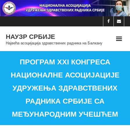
Skip
to
content
НАУЗР СРБИЈЕ
Највећа асоцијација здравствених радника на Балкану
ПРОГРАМ XXI КОНГРЕСА
НАЦИОНАЛНЕ АСОЦИЈАЦИЈЕ
УДРУЖЕЊА ЗДРАВСТВЕНИХ
РАДНИКА СРБИЈЕ СА
МЕЂУНАРОДНИМ УЧЕШЋЕМ