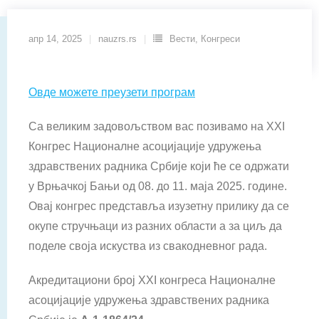
апр 14, 2025
nauzrs.rs
Вести
,
Конгреси
Овде можете преузети програм
Са великим задовољством вас позивамо на XXI
Конгрес Националне асоцијације удружења
здравствених радника Србије који ће се одржати
у Врњачкој Бањи од 08. до 11. маја 2025. године.
Овај конгрес представља изузетну прилику да се
окупе стручњаци из разних области а за циљ да
поделе своја искуства из свакодневног рада.
Акредитациони број XXI конгреса Националне
асоцијације удружења здравствених радника