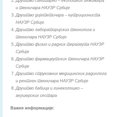
Друштво санитарно – еколошких инжињера
и техничара НАУЗР Србије
Друштво дијететичара – нутрициониста
НАУЗР Србије
Друштво лабораторијских технолога и
техничара НАУЗР Србије
Друштво физио и радних терапеута НАУЗР
Србије
Друштво фармацеутских техничара НАУЗР
Србије
Друштво струковних медицинских радиолога
и рентген техничара НАУЗР Србије
Друштво бабица и гинеколошко –
акушерских сестара
Важне информације: