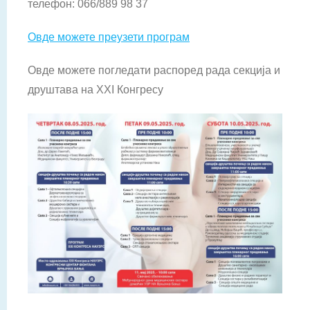
телефон: 066/889 98 37
Овде можете преузети програм
Овде можете погледати распоред рада секција и
друштава на XXI Конгресу