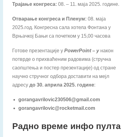
Трајање конгреса:
08. – 11. маја 2025. године.
Отварање конгреса и Пленум:
08. маја
2025.год. Конгресна сала хотела Фонтана у
Врњачкој Бањи са почетком у 15,00 часова
Готове презентације у
PowerPoint
– у
након
потврде о прихваћеним радовима (стручна
саопштења и постер презентације) од стране
научно стручног одбора доставити на мејл
адресу
до 30. априла 2025. године
:
gorangavrilovic
230506@
gmail
.
com
gorangavrilovic
@
rocketmail
.
com
Радно време инфо пулта