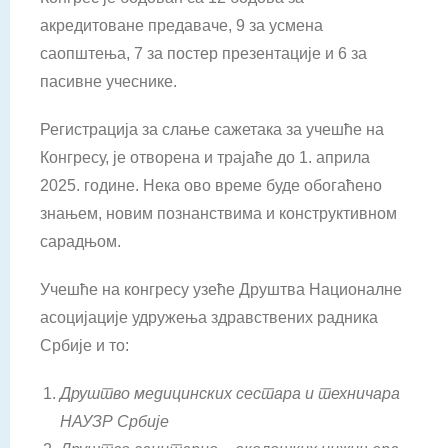
акредитоване предаваче, 9 за усмена
саопштења, 7 за постер презентације и 6 за
пасивне учеснике.
Регистрација за слање сажетака за учешће на
Конгресу, је отворена и трајаће до 1. априла
2025. године. Нека ово време буде обогаћено
знањем, новим познанствима и конструктивном
сарадњом.
Учешће на конгресу узеће Друштва Националне
асоцијације удружења здравствених радника
Србије и то:
Друштво медицинских сестара и техничара
НАУЗР Србије