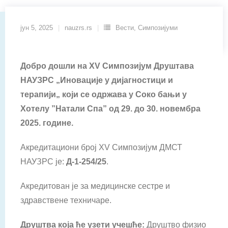
јун 5, 2025
nauzrs.rs
Вести
,
Симпозијуми
Добро дошли на
XV Симпозијум Д
руштава
НАУЗРС „
Иновације у дијагностици и
терапији
„
који се одржава у Соко бањи
у
Хотелу
”
Натали Спа
”
од 29. до 30
. новембра
202
5
. године.
Акредитациони број XV Симпозијум ДМСТ
НАУЗРС је:
Д-1-
254
/25
.
Акредитован je за медицинске сестре и
здравствене техничаре.
Друштва
која ће узети учешће:
Друштво физио