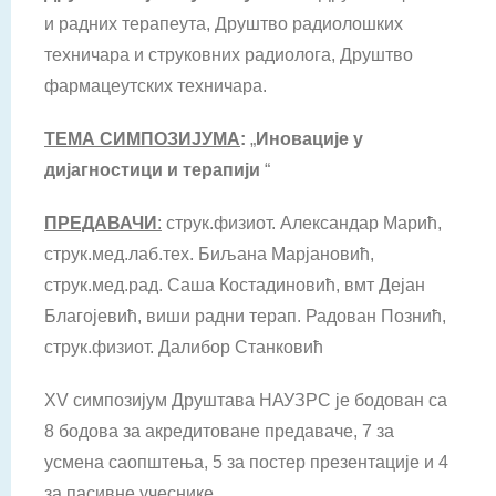
и радних терапеута, Друштво радиолошких
техничара и струковних радиолога, Друштво
фармацеутских техничара.
ТЕМА СИМПОЗИЈУМА
:
„
Иновације у
дијагностици и терапији
“
ПРЕДАВАЧИ
:
струк.физиот. Александар Марић,
струк.мед.лаб.тех. Биљана Марјановић,
струк.мед.рад. Саша Костадиновић, вмт Дејан
Благојевић, виши радни терап. Радован Познић,
струк.физиот. Далибор Станковић
XV симпозијум Друштава НАУЗРС је бодован са
8 бодова за акредитоване предаваче, 7 за
усмена саопштења, 5 за постер презентације и 4
за пасивне учеснике.