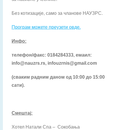
Без котизације, само за чланове НАУЗРС.
Програм можете преузети овде.
Инфо:
телефон/факс: 0184284333, емаил:
info
@
nauzrs
.
rs
,
infouzrnis@gmail.com
(сваким радним даном од 10:00 до 15:00
сати).
Смештај:
Хотел Натали Спа – Сокобања