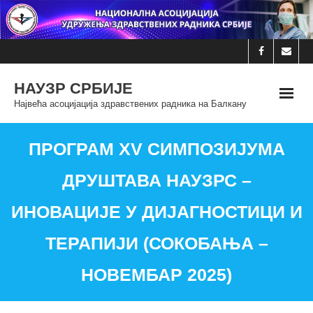
Skip
to
content
НАУЗР СРБИЈЕ
Највећа асоцијација здравствених радника на Балкану
ПРОГРАМ XV СИМПОЗИЈУМА
ДРУШТАВА НАУЗРС –
ИНОВАЦИЈЕ У ДИЈАГНОСТИЦИ И
ТЕРАПИЈИ (СОКОБАЊА –
НОВЕМБАР 2025)