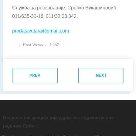
Служба за резервације: Срећко Вукашиновић
011/635-30-16, 011/32 03 342,
prodajavutara@gmail.com
Post Views:
1.252
PREV
NEXT
Национална асоцијација удружења здравствених
радника Србије