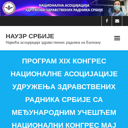
Skip
to
content
НАУЗР СРБИЈЕ
Највећа асоцијација здравствених радника на Балкану
ПРОГРАМ XIX КОНГРЕС
НАЦИОНАЛНЕ АСОЦИЈАЦИЈЕ
УДРУЖЕЊА ЗДРАВСТВЕНИХ
РАДНИКА СРБИЈЕ СА
МЕЂУНАРОДНИМ УЧЕШЋЕМ
НАЦИОНАЛНИ КОНГРЕС МАЈ