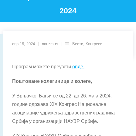
2024
апр 18, 2024
nauzrs.rs
Вести
,
Конгреси
Програм можете преузети
овде.
Поштоване колегинице и колеге,
У Врњачкој Бањи се од 22. до 26. маја 2024.
године одржава XIX Конгрес Националне
асоцијације удружења здравствених радника
Србије у организацији НАУЗР Србије.
XIX Конгрес НАУЗР Србије посвећен је