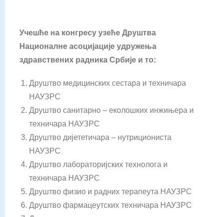
Учешће на конгресу узеће Друштва
Националне асоцијације удружења
здравствених радника Србије и то:
Друштво медицинских сестара и техничара
НАУЗРС
Друштво санитарно – еколошких инжињера и
техничара НАУЗРС
Друштво дијететичара – нутрициониста
НАУЗРС
Друштво лабораторијских технолога и
техничара НАУЗРС
Друштво физио и радних терапеута НАУЗРС
Друштво фармацеутских техничара НАУЗРС