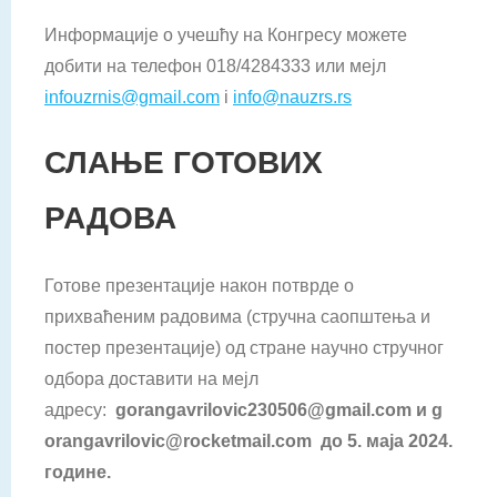
Информације о учешћу на Конгресу можете
добити на телефон 018/4284333 или мејл
infouzrnis@gmail.com
i
info@nauzrs.rs
СЛАЊЕ ГОТОВИХ
РАДОВА
Готове презентације након потврде о
прихваћеним радовима (стручна саопштења и
постер презентације) од стране научно стручног
одбора доставити на мејл
адресу:
gorangavrilovic
230506@
gmail
.
com
и
g
orangavrilovic
@
rocketmail
.
com
до 5. маја 2024.
године.