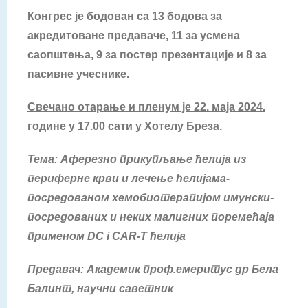
Конгрес је бодован са 1
3
бодова за
акредитоване предаваче, 11 за усмена
саопштења, 9 за постер презентације и 8 за
пасивне учеснике.
Свечано отарање и пленум је 22. маја 2024.
године у 17.00 сати у Хотелу Бреза.
Тема:
Аферезно прикупљање ћелија из
периферне крви и лечење ћелијама-
посредованом хемобиотерапијом имунски-
посредованих и неких малигних поремећаја
применом DC i CAR-T ћелија
Предавач:
Академик проф.емеритус др Бела
Балинт, научни саветник