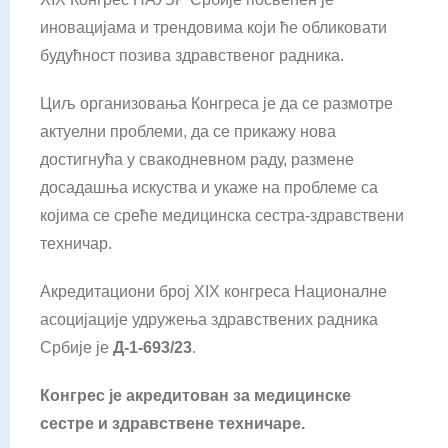
иновацијама и трендовима који ће обликовати
будућност позива здравственог радника.
Циљ организовања Конгреса је да се размотре
актуелни проблеми, да се прикажу нова
достигнућа у свакодневном раду, размене
досадашња искуства и укаже на проблеме са
којима се среће медицинска сестра-здравствени
техничар.
Акредитациони број XIX конгреса Националне
асоцијације удружења здравствених радника
Србије је
Д-1-693/23
.
Конгрес је
акредитован за медицинске
сестре и здравствене техничаре.