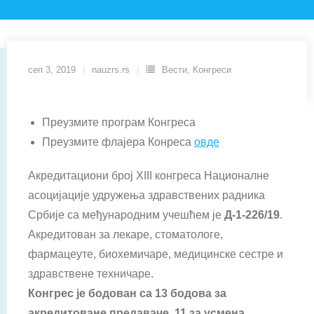
сеп 3, 2019
nauzrs.rs
Вести
,
Конгреси
Преузмите програм Конгреса
Преузмите флајера Конреса
овде
Акредитациони број XIII конгреса Националне
асоцијације удружења здравствених радника
Србије са међународним учешћем је
Д-1-
226
/1
9
.
Акредитован за лекаре, стоматологе,
фармацеуте, биохемичаре, медицинске сестре и
здравствене техничаре.
Конгрес је бодован са 13 бодова за
акредитоване предаваче, 11 за усмена