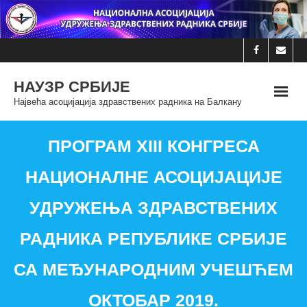
Skip
to
content
НАУЗР СРБИЈЕ
Највећа асоцијација здравствених радника на Балкану
ПРОГРАМ XIII КОНГРЕСА
НАЦИОНАЛНЕ АСОЦИЈАЦИЈЕ
УДРУЖЕЊА ЗДРАВСТВЕНИХ
РАДНИКА РЕПУБЛИКЕ СРБИЈЕ
СА МЕЂУНАРОДНИМ УЧЕШЋЕМ
ОКТОБАР 2019.