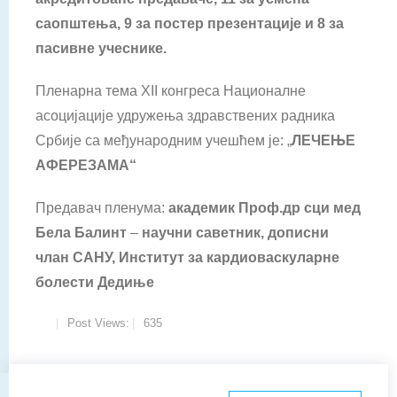
саопштења, 9 за постер презентације и 8 за
пасивне учеснике.
Пленарна тема XII конгреса Националне
асоцијације удружења здравствених радника
Србије са међународним учешћем је: „
ЛЕЧЕЊЕ
АФЕРЕЗАМА“
Предавач пленума:
академик
Проф.др сци мед
Бела Балинт
–
научни саветник, дописни
члан САНУ, Институт за кардиоваскуларне
болести Дедиње
Post Views:
635