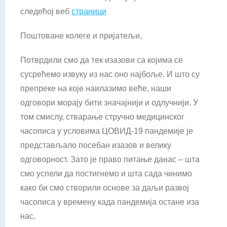
следећој веб
страници
Поштоване колеге и пријатељи,
Потврдили смо да тек изазови са којима се
сусрећемо извуку из нас оно најбоље. И што су
препреке на које наилазимо веће, наши
одговори морају бити значајнији и одлучнији. У
том смислу, стварање стручно медицин­ског
часописа у условима ЦОВИД-19 пандемије је
представљало посебан изазов и велику
одговорност. Зато је право питање данас – шта
смо успели да по­стигнемо и шта сада чинимо
како би смо створили основе за даљи развој
часописа у времену када пан­демија остане иза
нас.