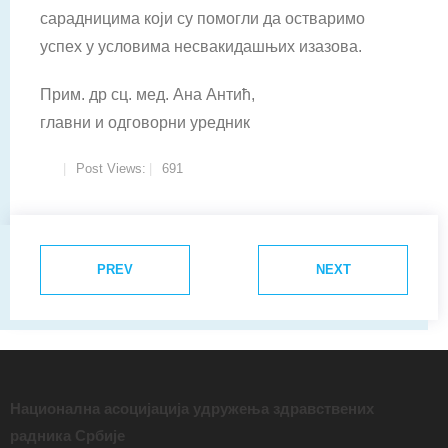
сарадни­цима који су помогли да остваримо
успех у условима несвакидашњих изазова.
Прим. др сц. мед. Ана Антић,
главни и одговорни уредник
Post Views:
691
PREV
NEXT
Национална асоцијација удружења здравствених
радника Србије