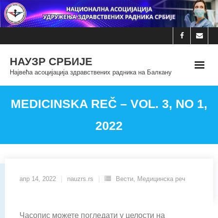
Skip
to
content
НАУЗР СРБИЈЕ
Највећа асоцијација здравствених радника на Балкану
MEDICINSKA REČ – VOL. 3, NO 1,
2022
апр 14, 2022
nauzrs.rs
Вести
,
Медицинска реч
Часопис можете погледати у целости на