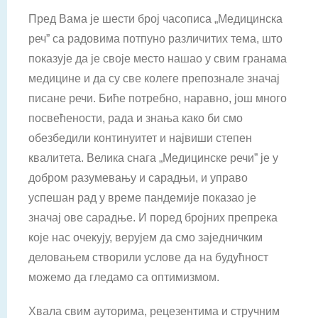
Пред Вама је шести број часописа „Медицинска
реч” са радовима потпуно различитих тема, што
показује да је своје место нашао у свим гранама
медицине и да су све колеге препознале значај
писане речи. Биће потребно, наравно, још много
посвећености, рада и знања како би смо
обезбедили континуитет и највиши степен
квалитета. Велика снага „Медицинске речи” је у
добром разумевању и сарадњи, и управо
успешан рад у време пандемије показао је
значај ове сарадње. И поред бројних препрека
које нас очекују, верујем да смо заједничким
деловањем створили услове да на будућност
можемо да гледамо са оптимизмом.
Хвала свим ауторима, рецезентима и стручним