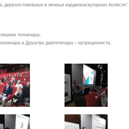
а, дијагностиковање и лечење кардиоваскуларних болести“.
олошких техничара,
техничара и Друштво дијететичара – нутрициониста,