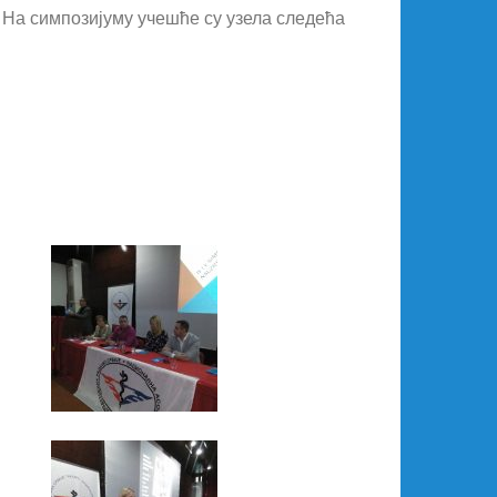
 На симпозијуму учешће су узела следећа