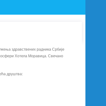
ружења здравствених радника Србије
тмосфери Хотела Моравица. Свечано
ећа друштва: