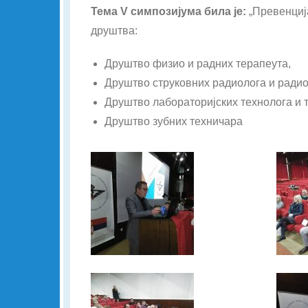
Тема V симпозијума била је:
„Превенциј
друштва:
Друштво физио и радних терапеута,
Друштво струковних радиолога и ради
Друштво лабораторијских технолога и 
Друштво зубних техничара