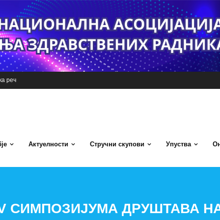
а реч
је
Актуелности
Стручни скупови
Упуства
Он
И V СИМПОЗИЈУМА ДРУШТАВА Н