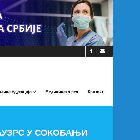
лине едукација
Медицинска реч
Контакт
АУЗРС У СОКОБАЊИ