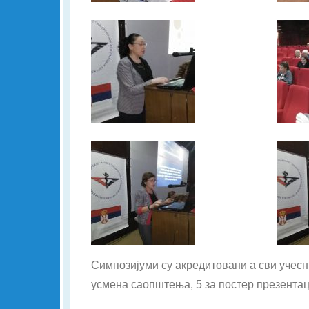
Симпозијуми су акредитовани а сви учесн
усмена саопштења, 5 за постер презентаци