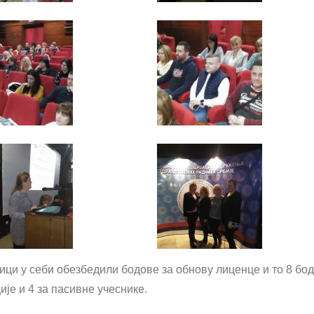
ици у себи обезбедили бодове за обнову лиценце и то 8 бод
је и 4 за пасивне учеснике.