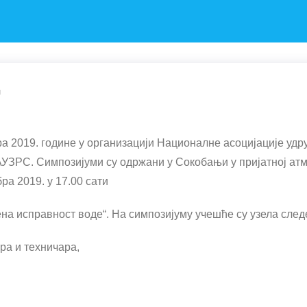
и
ра 2019. године у организацији Националне асоцијације уд
АУЗРС. Симпозијуми су одржани у Сокобањи у пријатној а
а 2019. у 17.00 сати
на исправност воде“. На симпозијуму учешће су узела след
а и техничара,