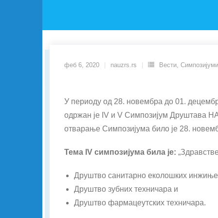
феб 6, 2020
nauzrs.rs
Вести
,
Симпозијум
У периоду од 28. новембра до 01. децемб
одржан је IV и V Симпозијум Друштава Н
отварање Симпозијума било је 28. новембр
Тема IV симпозијума била је:
„Здравстве
Друштво санитарно еколошких инжињер
Друштво зубних техничара и
Друштво фармацеутских техничара.