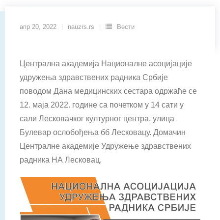
апр 20, 2022
nauzrs.rs
Вести
Централна академија Националне асоцијације
удружења здравствених радника Србије
поводом Дана медицинских сестара одржаће се
12. маја 2022. године са почетком у 14 сати у
сали Лесковачког културног центра, улица
Булевар ослобођења бб Лесковацу. Домачин
Централне академије Удружење здравствених
радника НА Лесковац.